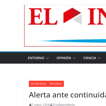
Skip
to
content
ENTORNO
OPINIÓN
CIENCIA
DESTACADAS
ENTORNO
Alerta ante continui
7 mayo, 2018
El Independiente