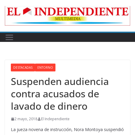
Skip
to
content
DESTACADAS
ENTORNO
Suspenden audiencia
contra acusados de
lavado de dinero
2 mayo, 2018
El Independiente
La jueza novena de instrucción, Nora Montoya suspendió