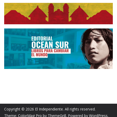
Copyright © 2026
El Independiente
. All rights reserved.
Theme:
ColorMag Pro
by ThemeGrill. Powered by
WordPress
.