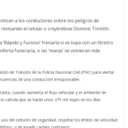
ntizan a los conductores sobre los peligros de
 revisando el celular o creyéndose Dominic Toretto.
a ‘Rápido y Furioso’ frenaría si se topa con un féretro
oferta funeraria, o las ‘maras’ se volvieran más
visión de Tránsito de la Policía Nacional Civil (PNC) para alertar
secuencias de una conducción irresponsable.
anta, cuando aumenta el flujo vehicular y el ambiente de
smo calcula que se harán unos 375 mil viajes en los días
uso del cinturón de seguridad, respetar los límites de velocidad
éfono, y de invadir carriles contrarios.