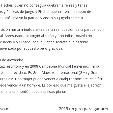
 Fischer, quien no conseguía quebrar la férrea y tenaz
os y 5 horas de juego y Fischer apenas tenía un peón de
s pidió aplazar la partida y anotó su jugada secreta.
sición hasta minutos antes de la reanudación de la partida, con
al. Apresurado, se dirigió al salón y Cantinflas todavía no
uando vio el papel con la jugada secreta que escribió
 inventada por supuesto pero graciosa.
ma de Alexandra
actriz, escritora y en 2008 Campeona Mundial Femenino. Tenía
rés ajedrecístico. Es Gran Maestro Internacional (GM) y Gran
tas es: “Una mujer puede vencer a cualquier hombre, es difícil
ede vencer a un hombre. Es por eso que me gusta el ajedrez.”
pcional a un montón puso espaldas planas.
ioso m
2019 un giro para ganar