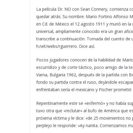
La película Dr. NO con Sean Connery, comienza con
quedar atrás. Su nombre: Mario Fortino Alfonso 
en Cd. de México el 12 agosto 1911 y murió en la
universal, ampliamente conocido era un gran aficio
transcribe a continuación. Tomada del cuento de u
h.net/webs/rguerrero. Dice así.
Pocos jugadores conocen de la habilidad de Mario 
escurridizo y de corte táctico, poco amigo de la te
Varna, Bulgaria 1962, después de la partida con Bo
fondo su partida contra el ruso, dejándole escapar
enfrentaban sería el mexicano y Fischer prometió qu
Repentinamente este se «enfermó» y no había suple
tuvo otra que «reclutar» al bufo de América que es
próxima víctima y le dice: «de 25 movimientos no 
perplejo le responde: «Ay nanita. Comenzamos mal