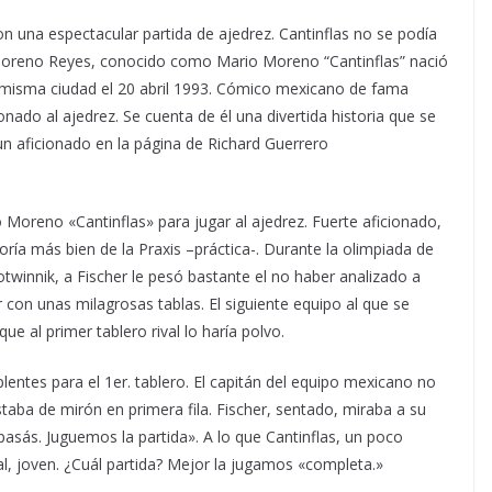
 una espectacular partida de ajedrez. Cantinflas no se podía
Moreno Reyes, conocido como Mario Moreno “Cantinflas” nació
 misma ciudad el 20 abril 1993. Cómico mexicano de fama
nado al ajedrez. Se cuenta de él una divertida historia que se
n aficionado en la página de Richard Guerrero
Moreno «Cantinflas» para jugar al ajedrez. Fuerte aficionado,
oría más bien de la Praxis –práctica-. Durante la olimpiada de
twinnik, a Fischer le pesó bastante el no haber analizado a
 con unas milagrosas tablas. El siguiente equipo al que se
e al primer tablero rival lo haría polvo.
ntes para el 1er. tablero. El capitán del equipo mexicano no
taba de mirón en primera fila. Fischer, sentado, miraba a su
pasás. Juguemos la partida». A lo que Cantinflas, un poco
, joven. ¿Cuál partida? Mejor la jugamos «completa.»