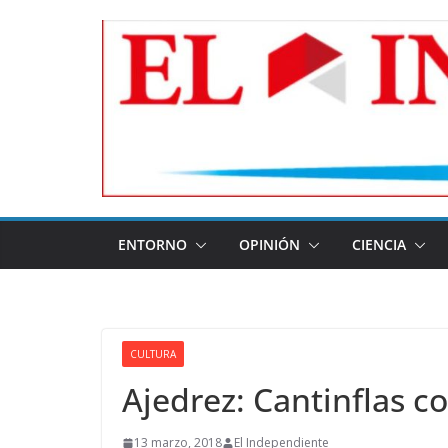
Skip
to
content
ENTORNO
OPINIÓN
CIENCIA
CULTURA
Ajedrez: Cantinflas c
13 marzo, 2018
El Independiente