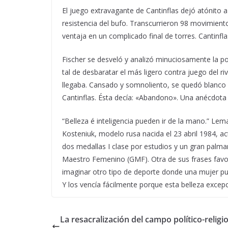
El juego extravagante de Cantinflas dejó atónito a
resistencia del bufo. Transcurrieron 98 movimient
ventaja en un complicado final de torres. Cantinfla
Fischer se desveló y analizó minuciosamente la po
tal de desbaratar el más ligero contra juego del riv
llegaba. Cansado y somnoliento, se quedó blanco c
Cantinflas. Ésta decía: «Abandono». Una anécdota
“Belleza é inteligencia pueden ir de la mano.” Le
Kosteniuk, modelo rusa nacida el 23 abril 1984, 
dos medallas I clase por estudios y un gran palma
Maestro Femenino (GMF). Otra de sus frases favori
imaginar otro tipo de deporte donde una mujer pu
Y los vencía fácilmente porque esta belleza exce
La resacralización del campo político-relig