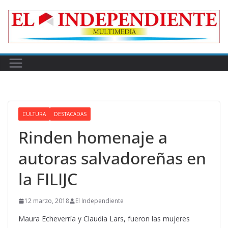
Skip
to
content
CULTURA
DESTACADAS
Rinden homenaje a
autoras salvadoreñas en
la FILIJC
12 marzo, 2018
El Independiente
Maura Echeverría y Claudia Lars, fueron las mujeres