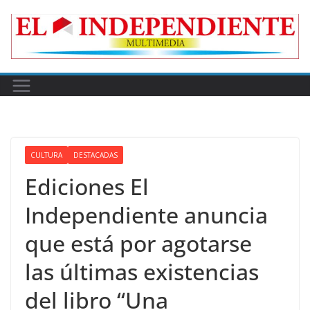
Skip
to
content
CULTURA
DESTACADAS
Ediciones El
Independiente anuncia
que está por agotarse
las últimas existencias
del libro “Una