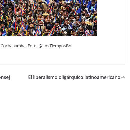
n Cochabamba. Foto: @LosTiemposBol
onsej
El liberalismo oligárquico latinoamericano