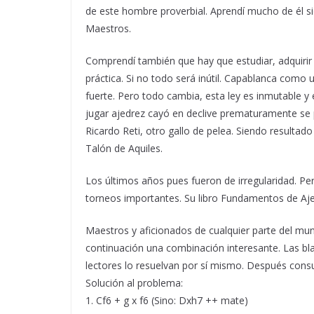
de este hombre proverbial. Aprendí mucho de él s
Maestros.
Comprendí también que hay que estudiar, adquirir 
práctica. Si no todo será inútil. Capablanca como un
fuerte. Pero todo cambia, esta ley es inmutable 
jugar ajedrez cayó en declive prematuramente se 
Ricardo Reti, otro gallo de pelea. Siendo resultad
Talón de Aquiles.
Los últimos años pues fueron de irregularidad. P
torneos importantes. Su libro Fundamentos de Aje
Maestros y aficionados de cualquier parte del mu
continuación una combinación interesante. Las bl
lectores lo resuelvan por sí mismo. Después consu
Solución al problema:
1. Cf6 + g x f6 (Sino: Dxh7 ++ mate)