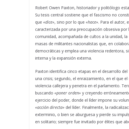
Robert Owen Paxton, historiador y politólogo est
Su tesis central sostiene que el fascismo no const
que
«dice»
, sino por lo que
«hace»
. Para el autor,
caracterizada por una preocupación obsesiva por la
comunidad, acompañada de cultos a la unidad, la 
masas de militantes nacionalistas que, en colabora
democráticas y emplea una violencia redentora, sin 
interna y la expansión externa.
Paxton identifica cinco etapas en el desarrollo de
una crisis; segundo, el enraizamiento, en el que el
violencia callejera y penetra en el parlamento. Terce
buscando
«poner orden»
y creyendo erróneamente 
ejercicio del poder, donde el líder impone su volun
«acción directa»
del líder. Finalmente, la radicaliza
exterminio, o bien se aburguesa y pierde su impul
en solitario; siempre fue invitado por élites que a