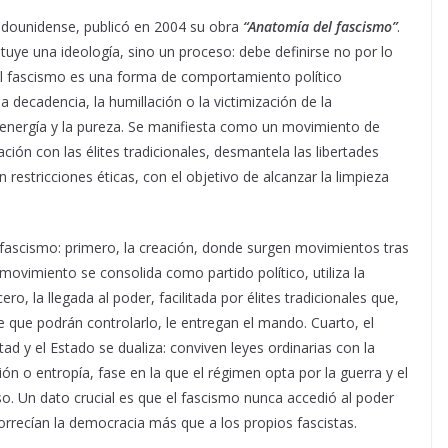
adounidense, publicó en 2004 su obra
“
Anatomía del fascismo
”
.
ituye una ideología, sino un proceso: debe definirse no por lo
 el fascismo es una forma de comportamiento político
 decadencia, la humillación o la victimización de la
energía y la pureza. Se manifiesta como un movimiento de
ción con las élites tradicionales, desmantela las libertades
restricciones éticas, con el objetivo de alcanzar la limpieza
l fascismo: primero, la creación, donde surgen movimientos tras
 movimiento se consolida como partido político, utiliza la
ro, la llegada al poder, facilitada por élites tradicionales que,
que podrán controlarlo, le entregan el mando. Cuarto, el
tad y el Estado se dualiza: conviven leyes ordinarias con la
ción o entropía, fase en la que el régimen opta por la guerra y el
so. Un dato crucial es que el fascismo nunca accedió al poder
borrecían la democracia más que a los propios fascistas.