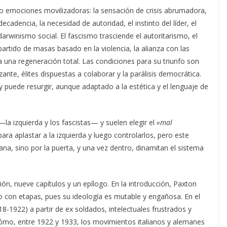
o emociones movilizadoras: la sensación de crisis abrumadora,
decadencia, la necesidad de autoridad, el instinto del líder, el
 darwinismo social. El fascismo trasciende el autoritarismo, el
artido de masas basado en la violencia, la alianza con las
n a una regeneración total. Las condiciones para su triunfo son
ante, élites dispuestas a colaborar y la parálisis democrática.
y puede resurgir, aunque adaptado a la estética y el lenguaje de
—la izquierda y los fascistas— y suelen elegir el
«mal
ara aplastar a la izquierda y luego controlarlos, pero este
ntana, sino por la puerta, y una vez dentro, dinamitan el sistema
ión, nueve capítulos y un epílogo. En la introducción, Paxton
o con etapas, pues su ideología es mutable y engañosa. En el
18-1922) a partir de ex soldados, intelectuales frustrados y
 cómo, entre 1922 y 1933, los movimientos italianos y alemanes