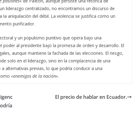
e pasiones»
de Paxton, aunque persiste una retórica de
 un liderazgo centralizado, no encontramos un discurso de
 la aniquilación del débil. La violencia se justifica como un
ento purificador.
lectoral y un populismo punitivo que opera bajo una
l poder al presidente bajo la promesa de orden y desarrollo. El
gales, aunque mantiene la fachada de las elecciones. El riesgo,
side solo en el liderazgo, sino en la complacencia de una
 a alternativas previas, lo que podría conducir a una
 como
«enemigos de la nación»
.
ligenc
El precio de hablar en Ecuador.
podría