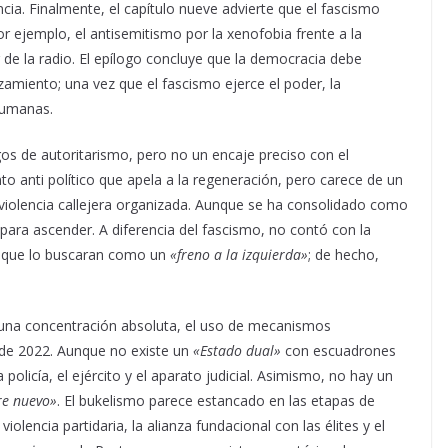
cia. Finalmente, el capítulo nueve advierte que el fascismo
r ejemplo, el antisemitismo por la xenofobia frente a la
r de la radio. El epílogo concluye que la democracia debe
zamiento; una vez que el fascismo ejerce el poder, la
humanas.
os de autoritarismo, pero no un encaje preciso con el
 anti político que apela a la regeneración, pero carece de un
violencia callejera organizada. Aunque se ha consolidado como
 para ascender. A diferencia del fascismo, no contó con la
es que lo buscaran como un
«freno a la izquierda»
; de hecho,
a una concentración absoluta, el uso de mecanismos
sde 2022. Aunque no existe un
«Estado dual»
con escuadrones
 policía, el ejército y el aparato judicial. Asimismo, no hay un
e nuevo»
. El bukelismo parece estancado en las etapas de
iolencia partidaria, la alianza fundacional con las élites y el