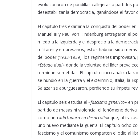
evolucionaron de pandillas callejeras a partidos po
desestabilizar la democracia, ganándose el favor d
El capítulo tres examina la conquista del poder en
Manuel III y Paul von Hindenburg entregaron el po
miedo a la izquierda y el desprecio a la democrac
militares y empresarios, estos habrían sido meras no
del poder (1933-1939): los regímenes improvisan, p
«Estado dual»
donde la voluntad del líder prevalece
terminan sometidas. El capítulo cinco analiza la r
se hundió en la guerra y el exterminio, Italia, la 
Salazar se aburguesaron, perdiendo su ímpetu rev
El capítulo seis estudia el
«fascismo genérico»
en pa
partido de masas ni violencia, el fenómeno deriva 
como una
«dictadura en desarrollo»
que, al fracas
uno nuevo mediante la guerra. El capítulo ocho c
fascismo y el comunismo comparten el odio al libe