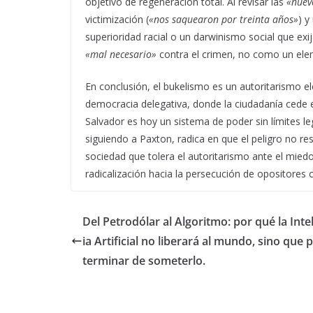
objetivo de regeneración total. Al revisar las
«nuev
victimización (
«nos saquearon por treinta años»
) y
superioridad racial o un darwinismo social que exija
«mal necesario»
contra el crimen, no como un elem
En conclusión, el bukelismo es un autoritarismo e
democracia delegativa, donde la ciudadanía cede e
Salvador es hoy un sistema de poder sin límites le
siguiendo a Paxton, radica en que el peligro no re
sociedad que tolera el autoritarismo ante el miedo
radicalización hacia la persecución de opositores
Del Petrodólar al Algoritmo: por qué la Inte
ia Artificial no liberará al mundo, sino que 
terminar de someterlo.