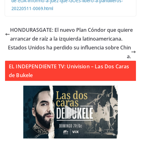
de-EUA-informo-a-juez-que-GOES-libero-a-pandilleros-
20220511-0069.html
HONDURASGATE: El nuevo Plan Cóndor que quiere
arrancar de raíz a la izquierda latinoamericana.
Estados Unidos ha perdido su influencia sobre Chin
a.
EL INDEPENDIENTE TV: Univision – Las Dos Caras
de Bukele