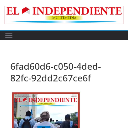
Skip
to
content
6fad60d6-c050-4ded-
82fc-92dd2c67ce6f