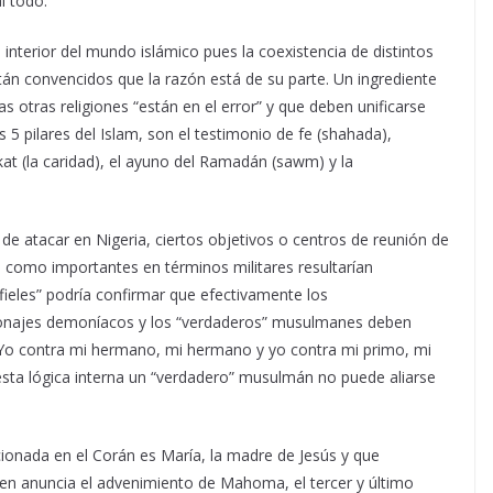
l todo.
 interior del mundo islámico pues la coexistencia de distintos
án convencidos que la razón está de su parte. Un ingrediente
 otras religiones “están en el error” y que deben unificarse
s 5 pilares del Islam, son el testimonio de fe (shahada),
kat (la caridad), el ayuno del Ramadán (sawm) y la
de atacar en Nigeria, ciertos objetivos o centros de reunión de
como importantes en términos militares resultarían
fieles” podría confirmar que efectivamente los
onajes demoníacos y los “verdaderos” musulmanes deben
“Yo contra mi hermano, mi hermano y yo contra mi primo, mi
esta lógica interna un “verdadero” musulmán no puede aliarse
onada en el Corán es María, la madre de Jesús y que
ien anuncia el advenimiento de Mahoma, el tercer y último