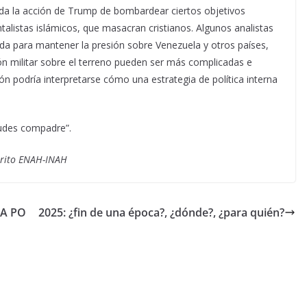
eída la acción de Trump de bombardear ciertos objetivos
alistas islámicos, que masacran cristianos. Algunos analistas
a para mantener la presión sobre Venezuela y otros países,
ón militar sobre el terreno pueden ser más complicadas e
ión podría interpretarse cómo una estrategia de política interna
udes compadre”.
érito ENAH-INAH
VA PO
2025: ¿fin de una época?, ¿dónde?, ¿para quién?