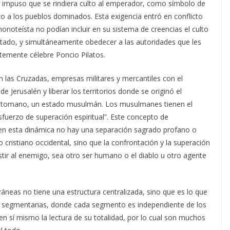
 impuso que se rindiera culto al emperador, como símbolo de
o a los pueblos dominados. Esta exigencia entró en conflicto
monoteísta no podían incluir en su sistema de creencias el culto
icitado, y simultáneamente obedecer a las autoridades que les
temente célebre Poncio Pilatos.
 las Cruzadas, empresas militares y mercantiles con el
e Jerusalén y liberar los territorios donde se originó el
 Otomano, un estado musulmán. Los musulmanes tienen el
fuerzo de superación espiritual”. Este concepto de
s en esta dinámica no hay una separación sagrado profano o
cristiano occidental, sino que la confrontación y la superación
tir al enemigo, sea otro ser humano o el diablo u otro agente
áneas no tiene una estructura centralizada, sino que es lo que
 segmentarias, donde cada segmento es independiente de los
 sí mismo la lectura de su totalidad, por lo cual son muchos