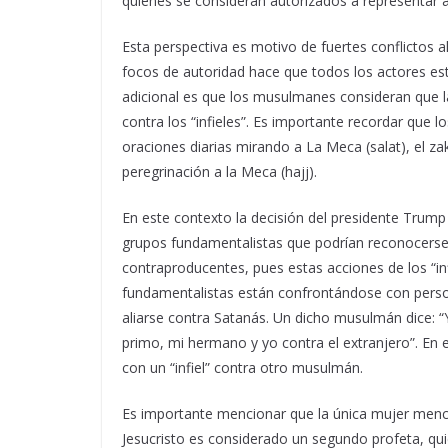
quienes se consideran autorizados a representar a
Esta perspectiva es motivo de fuertes conflictos al
focos de autoridad hace que todos los actores est
adicional es que los musulmanes consideran que las
contra los “infieles”. Es importante recordar que lo
oraciones diarias mirando a La Meca (salat), el za
peregrinación a la Meca (hajj).
En este contexto la decisión del presidente Trump 
grupos fundamentalistas que podrían reconocerse 
contraproducentes, pues estas acciones de los “in
fundamentalistas están confrontándose con pers
aliarse contra Satanás. Un dicho musulmán dice: 
primo, mi hermano y yo contra el extranjero”. En 
con un “infiel” contra otro musulmán.
Es importante mencionar que la única mujer menci
Jesucristo es considerado un segundo profeta, qu