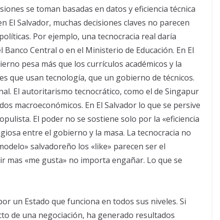
cisiones se toman basadas en datos y eficiencia técnica
, en El Salvador, muchas decisiones claves no parecen
 políticas. Por ejemplo, una tecnocracia real daría
l Banco Central o en el Ministerio de Educación. En El
bierno pesa más que los currículos académicos y la
les que usan tecnología, que un gobierno de técnicos.
l. El autoritarismo tecnocrático, como el de Singapur
ados macroeconómicos. En El Salvador lo que se persive
ulista. El poder no se sostiene solo por la «eficiencia
ligiosa entre el gobierno y la masa. La tecnocracia no
«modelo» salvadoreño los «like» parecen ser el
irir mas «me gusta» no importa engañar. Lo que se
por un Estado que funciona en todos sus niveles. Si
ucto de una negociación, ha generado resultados