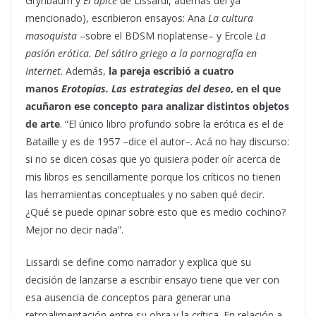
Grynbaum y
El ápice
de Lissardi, además del ya
mencionado), escribieron ensayos: Ana
La cultura
masoquista
–sobre el BDSM rioplatense– y Ercole
La
pasión erótica. Del sátiro griego a la pornografía en
Internet
. Además,
la pareja escribió a cuatro
manos
Erotopías. Las estrategias del deseo
, en el que
acuñaron ese concepto para analizar distintos objetos
de arte
. “El único libro profundo sobre la erótica es el de
Bataille y es de 1957 –dice el autor–. Acá no hay discurso:
si no se dicen cosas que yo quisiera poder oír acerca de
mis libros es sencillamente porque los críticos no tienen
las herramientas conceptuales y no saben qué decir.
¿Qué se puede opinar sobre esto que es medio cochino?
Mejor no decir nada”.
Lissardi se define como narrador y explica que su
decisión de lanzarse a escribir ensayo tiene que ver con
esa ausencia de conceptos para generar una
retroalimentación entre su obra y la crítica. En relación a