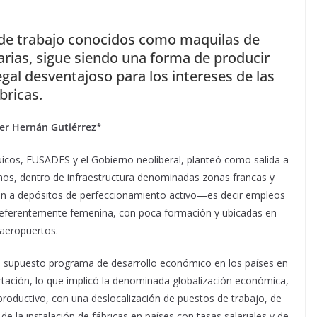
s de trabajo conocidos como maquilas de
rias, sigue siendo una forma de producir
gal desventajoso para los intereses de las
bricas.
er Hernán Gutiérrez*
icos, FUSADES y el Gobierno neoliberal, planteó como salida a
chos, dentro de infraestructura denominadas zonas francas y
ron a depósitos de perfeccionamiento activo—es decir empleos
 preferentemente femenina, con poca formación y ubicadas en
 aeropuertos.
 un supuesto programa de desarrollo económico en los países en
rtación, lo que implicó la denominada globalización económica,
oductivo, con una deslocalización de puestos de trabajo, de
de la instalación de fábricas en países con tasas salariales y de