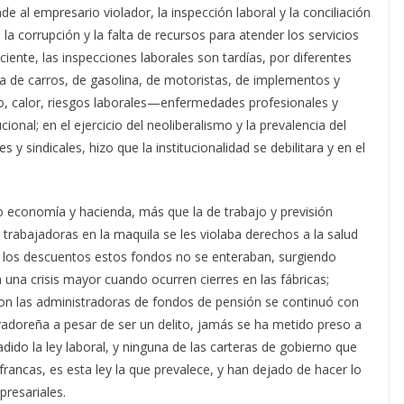
de al empresario violador, la inspección laboral y la conciliación
 la corrupción y la falta de recursos para atender los servicios
iciente, las inspecciones laborales son tardías, por diferentes
lta de carros, de gasolina, de motoristas, de implementos y
o, calor, riesgos laborales—enfermedades profesionales y
cional; en el ejercicio del neoliberalismo y la prevalencia del
 sindicales, hizo que la institucionalidad se debilitara y en el
o economía y hacienda, más que la de trabajo y previsión
 trabajadoras en la maquila se les violaba derechos a la salud
an los descuentos estos fondos no se enteraban, surgiendo
na crisis mayor cuando ocurren cierres en las fábricas;
o con las administradoras de fondos de pensión se continuó con
lvadoreña a pesar de ser un delito, jamás se ha metido preso a
ido la ley laboral, y ninguna de las carteras de gobierno que
rancas, es esta ley la que prevalece, y han dejado de hacer lo
presariales.