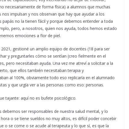
 (no necesariamente de forma física) a alumnos que muchas
s nos impulsan y nos observan que hay que ayudar a los
los papás no la tienen fácil y porque debemos entender a toda
jemplo, pero, a nosotros, quien nos ayuda, todos hemos estado
enemos emociones a flor de piel.
y 2021, gestioné un amplio equipo de docentes (18 para ser
ar y preguntarles cómo se sentían (creo fielmente en el
tes, pero necesitaban ayuda. Una vez me atreví a solicitar a la
erto, que ellos también necesitaban terapia y
ban al 100%, obviamente todo eso replicaría en el alumnado
stas y que urgía ver a las personas como eso: personas.
e tajante: aquí no es bufete psicológico.
odos debemos ser responsables de nuestra salud mental, y lo
ora o se tiene sueldos no muy altos, es difícil poder concebir
e o se come o se acude al terapeuta y lo que sí, es que la