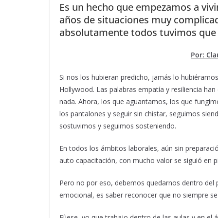
Es un hecho que empezamos a vivi
años de situaciones muy complicad
absolutamente todos tuvimos que 
Por: Cl
Si nos los hubieran predicho, jamás lo hubiéramos
Hollywood. Las palabras empatía y resiliencia ha
nada. Ahora, los que aguantamos, los que fungim
los pantalones y seguir sin chistar, seguimos siend
sostuvimos y seguimos sosteniendo.
En todos los ámbitos laborales, aún sin preparac
auto capacitación, con mucho valor se siguió en pi
Pero no por eso, debemos quedarnos dentro del per
emocional, es saber reconocer que no siempre se
Fíjese, yo que trabajo dentro de las aulas y en el