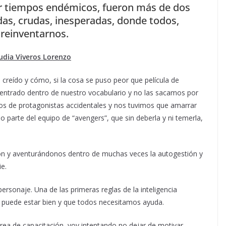
r tiempos endémicos, fueron más de dos
as, crudas, inesperadas, donde todos,
reinventarnos.
audia Viveros Lorenzo
 creído y cómo, si la cosa se puso peor que película de
n entrado dentro de nuestro vocabulario y no las sacamos por
os de protagonistas accidentales y nos tuvimos que amarrar
o parte del equipo de “avengers”, que sin deberla y ni temerla,
ión y aventurándonos dentro de muchas veces la autogestión y
e.
sonaje. Una de las primeras reglas de la inteligencia
 puede estar bien y que todos necesitamos ayuda.
 área de capacitación, voy intentando no dejar de motivar,