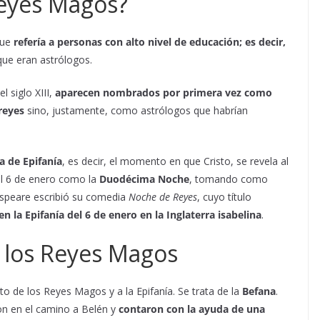
Reyes Magos?
que
refería a personas con alto nivel de educación; es decir,
que eran astrólogos.
l siglo XIII,
aparecen nombrados por primera vez como
reyes
sino, justamente, como astrólogos que habrían
a de Epifanía
, es decir, el momento en que Cristo, se revela al
el 6 de enero como la
Duodécima Noche
, tomando como
kespeare escribió su comedia
Noche de Reyes
, cuyo título
en la Epifanía del 6 de enero en la Inglaterra isabelina
.
e los Reyes Magos
lato de los Reyes Magos y a la Epifanía. Se trata de la
Befana
.
on en el camino a Belén y
contaron con la ayuda de una