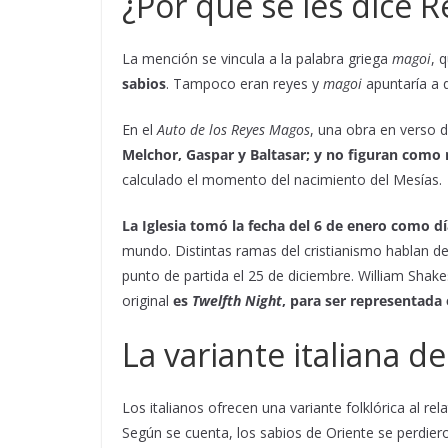
¿Por qué se les dice 
La mención se vincula a la palabra griega
magoi
, 
sabios
. Tampoco eran reyes y
magoi
apuntaría a 
En el
Auto de los Reyes Magos
, una obra en verso de
Melchor, Gaspar y Baltasar; y no figuran como 
calculado el momento del nacimiento del Mesías.
La Iglesia tomó la fecha del 6 de enero como dí
mundo. Distintas ramas del cristianismo hablan d
punto de partida el 25 de diciembre. William Sha
original
es
Twelfth Night
, para ser representada 
La variante italiana d
Los italianos ofrecen una variante folklórica al re
Según se cuenta, los sabios de Oriente se perdier