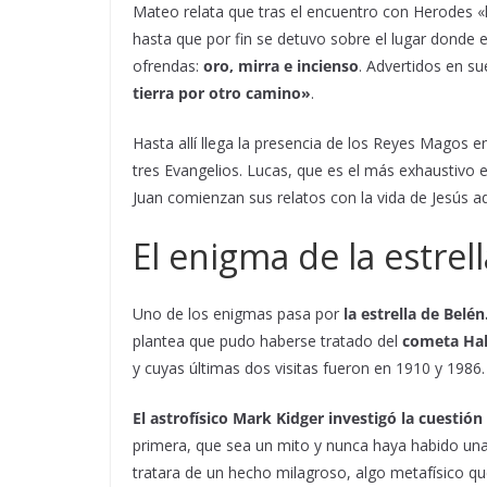
Mateo relata que tras el encuentro con Herodes «la
hasta que por fin se detuvo sobre el lugar donde e
ofrendas:
oro, mirra e incienso
. Advertidos en s
tierra por otro camino»
.
Hasta allí llega la presencia de los Reyes Magos e
tres Evangelios. Lucas, que es el más exhaustivo e
Juan comienzan sus relatos con la vida de Jesús ad
El enigma de la estrel
Uno de los enigmas pasa por
la estrella de Belé
plantea que pudo haberse tratado del
cometa Hal
y cuyas últimas dos visitas fueron en 1910 y 1986.
El astrofísico Mark Kidger investigó la cuestión 
primera, que sea un mito y nunca haya habido una
tratara de un hecho milagroso, algo metafísico que