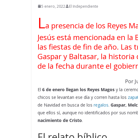
5 enero, 2022
El Independiente
L
a presencia de los Reyes M
Jesús está mencionada en la Bi
las fiestas de fin de año. Las
Gaspar y Baltasar, la historia 
de la fecha durante el gobier
Por J
El
6 de enero llegan los Reyes Magos
y la ceremon
chicos se levantan ese día y corren hasta los
zapat
de Navidad en busca de los
regalos
.
Gaspar, Melc
que ellos sí, aunque no identificados por sus nom
nacimiento de Cristo
.
El relato bíblico