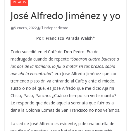
RELATOS
José Alfredo Jiménez y yo
5 enero, 2022
El Independiente
Por: Francisco Parada Walsh*
Todo sucedió en el Café de Don Pedro. Era de
madrugada cuando de repente
“Sonaron cuatro balazos a
las dos de la mañana, lo fui a matar en tus brazos, sabía
que ahí lo encontraba”
; era José Alfredo Jiménez que con
tremendo pistolón va entrando al Café y ante el miedo,
susto o no sé qué, es José Alfredo que me dice: Aja mi
Chico, Paco, Pancho, ¿Cuánto tiempo sin verte manito?
Le respondo que desde aquella serenata que fuimos a
dar a la Colonia Lomas de San Francisco no nos veíamos.
La sed de José Alfredo es evidente, pide una botella de
tequila pa´ nosotros y una botella para cada mariachi;