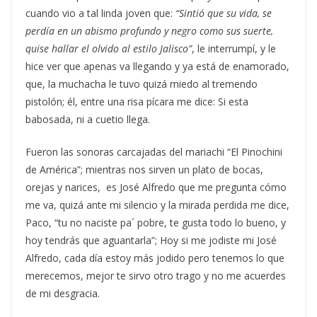
cuando vio a tal linda joven que:
“Sintió que su vida, se
perdía en un abismo profundo y negro como sus suerte,
quise hallar el olvido al estilo Jalisco”
, le interrumpí, y le
hice ver que apenas va llegando y ya está de enamorado,
que, la muchacha le tuvo quizá miedo al tremendo
pistolón; él, entre una risa pícara me dice: Si esta
babosada, ni a cuetio llega.
Fueron las sonoras carcajadas del mariachi “El Pinochini
de América”; mientras nos sirven un plato de bocas,
orejas y narices, es José Alfredo que me pregunta cómo
me va, quizá ante mi silencio y la mirada perdida me dice,
Paco, “tu no naciste pa´ pobre, te gusta todo lo bueno, y
hoy tendrás que aguantarla”; Hoy si me jodiste mi José
Alfredo, cada día estoy más jodido pero tenemos lo que
merecemos, mejor te sirvo otro trago y no me acuerdes
de mi desgracia.