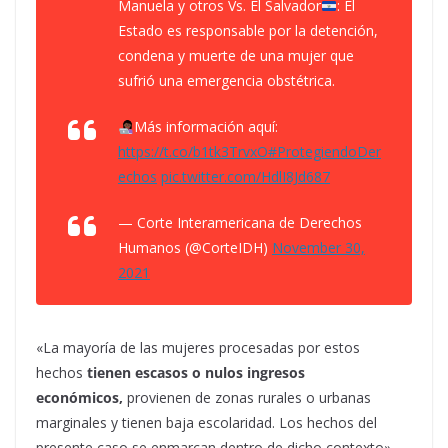
Manuela y otros Vs. El Salvador
: El
Estado es responsable por la detención,
condena y muerte de una mujer que
sufrió una emergencia obstétrica.
Más información aquí:
https://t.co/b1tk3TrvxO
#ProtegiendoDer
echos
pic.twitter.com/HdlI8Jd687
— Corte Interamericana de Derechos
Humanos (@CorteIDH)
November 30,
2021
«La mayoría de las mujeres procesadas por estos
hechos
tienen escasos o nulos ingresos
económicos,
provienen de zonas rurales o urbanas
marginales y tienen baja escolaridad. Los hechos del
presente caso se enmarcan dentro de dicho contexto»,