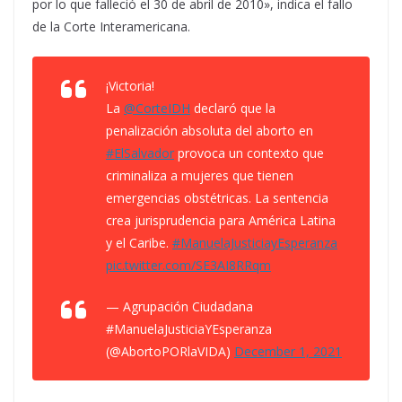
por lo que falleció el 30 de abril de 2010», indica el fallo
de la Corte Interamericana.
¡Victoria!
La
@CorteIDH
declaró que la
penalización absoluta del aborto en
#ElSalvador
provoca un contexto que
criminaliza a mujeres que tienen
emergencias obstétricas. La sentencia
crea jurisprudencia para América Latina
y el Caribe.
#ManuelaJusticiayEsperanza
pic.twitter.com/SE3AI8RRqm
— Agrupación Ciudadana
#ManuelaJusticiaYEsperanza
(@AbortoPORlaVIDA)
December 1, 2021