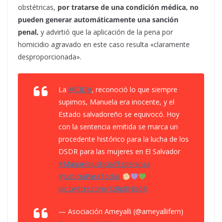
obstétricas,
por tratarse de una condición médica, no
pueden generar automáticamente una sanción
penal,
y advirtió que la aplicación de la pena por
homicidio agravado en este caso resulta «claramente
desproporcionada».
La
@CIDH
, reconoció lo que siempre
supimos, Manuela era inocente, y el
Estado salvadoreño se equivocó. Hoy
con la sentencia emitida se marca un
procedente histórico para la lucha de los
DSDR para las mujeres en El Salvador
#ManuelaJusticiaYEsperanza
#JusticiaParaTodas
pic.twitter.com/1zRp8Nla6R
— Asociación Ameyalli (@ameyallifem)