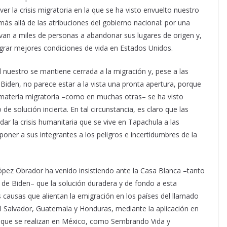
er la crisis migratoria en la que se ha visto envuelto nuestro
ás allá de las atribuciones del gobierno nacional: por una
levan a miles de personas a abandonar sus lugares de origen y,
lograr mejores condiciones de vida en Estados Unidos.
l nuestro se mantiene cerrada a la migración y, pese a las
Biden, no parece estar a la vista una pronta apertura, porque
materia migratoria –como en muchas otras– se ha visto
de solución incierta. En tal circunstancia, es claro que las
r la crisis humanitaria que se vive en Tapachula a las
oner a sus integrantes a los peligros e incertidumbres de la
ópez Obrador ha venido insistiendo ante la Casa Blanca –tanto
de Biden– que la solución duradera y de fondo a esta
s causas que alientan la emigración en los países del llamado
 Salvador, Guatemala y Honduras, mediante la aplicación en
s que se realizan en México, como Sembrando Vida y