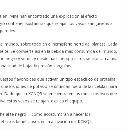
a en Irvine han encontrado una explicación al efecto
gro contienen sustancias que relajan los vasos sanguíneos al
 paredes.
del mundo, sobre todo en el hemisferio norte del planeta. Cada
e té. Se convierte así en la bebida más consumida del mundo,
mo negro y verde, y desde hace tiempo estos se asocian a una
 capacidad de bajar la presión sanguínea.
puestos flavonoides que activan un tipo específico de proteína
ue los iones de potasio se difundan fuera de las células para
ensión. Dado que la KCNQ5 se encuentra en los músculos lisos que
va estos vasos se relajan, explica el equipo.
eche al té negro —como acostumbran a hacer los
efectos beneficiosos en la activación del KCNQ5.