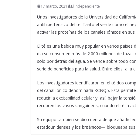
17 marzo, 2021
El Independiente
Unos investigadores de la Universidad de Californi
antihipertensivo del té. Tanto el verde como el ne
activar las proteínas de los canales iónicos en sus
El té es una bebida muy popular en varios países 
día se consumen más de 2.000 millones de tazas d
solo por detrás del agua. Se vende sobre todo co
serie de beneficios para la salud. Entre ellos, a la
Los investigadores identificaron en el té dos com
del canal iónico denominada KCNQ5. Esta permite q
reducir la excitabilidad celular y, así, bajar la t
recubren los vasos sanguíneos, cuando el té la acti
Su equipo también se dio cuenta de que añadir l
estadounidenses y los británicos— bloqueaba sus 