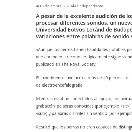
16 diciembre, 2020
El Independiente
A pesar de la excelente audición de lo
procesar diferentes sonidos, un nuevo
Universidad Eötvös Loránd de Budapes
variaciones entre palabras de sonido s
«Aunque los perros tienen habilidades notables pa
que aprenden a reconocer típicamente sigue siendo
publicado en The Royal Society.
El experimento involucró a más de 40 perros. Los c
de electroencefalografía.
Mientras estaban conectados al equipo, los animal
grabación: palabras conocidas (por ejemplo «sit»)
«sut») y palabras disímiles sin sentido (por ejempl
Resultó que los perros no eran capaces de distingu