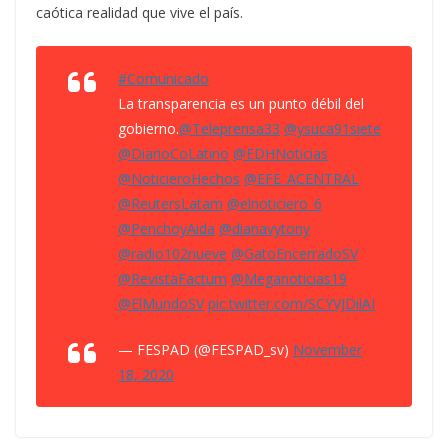
caótica realidad que vive el país.
#Comunicado
La transparencia es un punto débil del
gobierno.
@Teleprensa33
@ysuca91siete
@DiarioCoLatino
@EDHNoticias
@NoticieroHechos
@EFE_ACENTRAL
@ReutersLatam
@elnoticiero_6
@PenchoyAida
@dianavytony
@radio102nueve
@GatoEncerradoSV
@RevistaFactum
@Meganoticias19
@ElMundoSV
pic.twitter.com/SCYVJDilAI
— FESPAD (@FESPAD_sv)
November
18, 2020