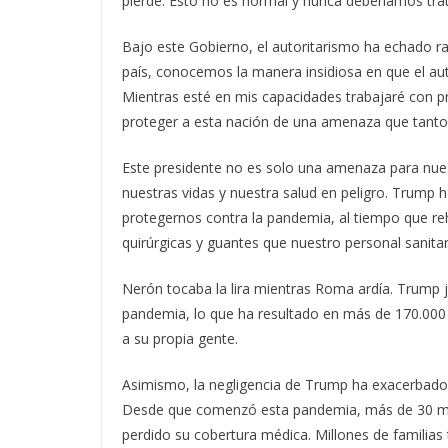
pierde. Esto no es normal y nunca deberíamos trat
Bajo este Gobierno, el autoritarismo ha echado raí
país, conocemos la manera insidiosa en que el aut
Mientras esté en mis capacidades trabajaré con p
proteger a esta nación de una amenaza que tantos
Este presidente no es solo una amenaza para nues
nuestras vidas y nuestra salud en peligro. Trump h
protegernos contra la pandemia, al tiempo que reh
quirúrgicas y guantes que nuestro personal sanitar
Nerón tocaba la lira mientras Roma ardía. Trump j
pandemia, lo que ha resultado en más de 170.000
a su propia gente.
Asimismo, la negligencia de Trump ha exacerbad
Desde que comenzó esta pandemia, más de 30 mi
perdido su cobertura médica. Millones de familias