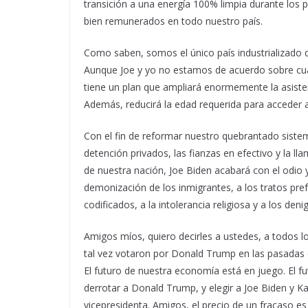
transición a una energía 100% limpia durante los p
bien remunerados en todo nuestro país.
Como saben, somos el único país industrializado 
Aunque Joe y yo no estamos de acuerdo sobre cuál
tiene un plan que ampliará enormemente la asiste
Además, reducirá la edad requerida para acceder 
Con el fin de reformar nuestro quebrantado sistema
detención privados, las fianzas en efectivo y la lla
de nuestra nación, Joe Biden acabará con el odio y
demonización de los inmigrantes, a los tratos pref
codificados, a la intolerancia religiosa y a los de
Amigos míos, quiero decirles a ustedes, a todos l
tal vez votaron por Donald Trump en las pasadas 
El futuro de nuestra economía está en juego. El 
derrotar a Donald Trump, y elegir a Joe Biden y 
vicepresidenta. Amigos, el precio de un fracaso e