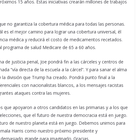
róximos 15 años. Estas iniciativas crearán millones de trabajos
que no garantiza la cobertura médica para todas las personas.
 es el mejor camino para lograr una cobertura universal, él
ncia médica y reducirá el costo de medicamentos recetados.
al programa de salud Medicare de 65 a 60 años.
 de justicia penal, Joe pondrá fin a las cárceles y centros de
mada “vía directa de la escuela a la cárcel”. Y para sanar el alma
 la división que Trump ha creado. Pondrá punto final a la
erenciales con nacionalistas blancos, a los mensajes racistas
nigrantes ataques contra las mujeres.
os que apoyaron a otros candidatos en las primarias y a los que
elecciones, que el futuro de nuestra democracia está en juego.
futuro de nuestro planeta está en juego. Debemos unirnos para
Kamala Harris como nuestro próximo presidente y
s demasiado grande para imaginarlo. Gracias.