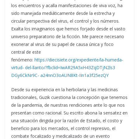
los encuentros y acalla manifestaciones de viva voz, ha
sido manejada mediáticamente desde la estrecha y
circular perspectiva del virus, el control y los números.
Exalta los imaginarios que hemos forjado desde el vasto
universo preparatorio de la ficción. Me parece necesario
exonerar al virus de su papel de causa única y foco
central de este
fenómeno
:
https://diecisiete.org/expediente/la-humeda-
virtud- del-llanto/?fbclid=IwAR29A5xH43ZqDTjN2ls3
DGy6CkNr9C- a24nnO3oAUN8Kt-IIn1a3f25ezQY
Desde su experiencia en la herbolaria y las medicinas
tradicionales, Guzik cuestiona la concepción que tenemos
de la pandemia, de nuestras rendiciones ante lo que nos
presentan como
racional
. Su escrito abona la sensatez en
una situación dirigida por la razón de Estado, el costo y
beneficio para los mercados, el control represivo, el
combate focalizado y medicalizado de un evento