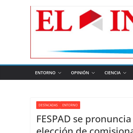
Skip
to
content
ENTORNO
OPINIÓN
CIENCIA
DESTACADAS
ENTORNO
FESPAD se pronuncia 
elección de comisiona