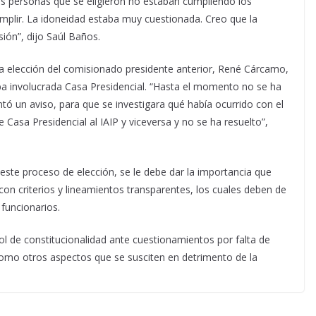
 dos personas que se eligieron no estaban cumpliendo los
umplir. La idoneidad estaba muy cuestionada. Creo que la
sión”, dijo Saúl Baños.
la elección del comisionado presidente anterior, René Cárcamo,
a involucrada Casa Presidencial. “Hasta el momento no se ha
ntó un aviso, para que se investigara qué había ocurrido con el
Casa Presidencial al IAIP y viceversa y no se ha resuelto”,
ste proceso de elección, se le debe dar la importancia que
con criterios y lineamientos transparentes, los cuales deben de
 funcionarios.
ol de constitucionalidad ante cuestionamientos por falta de
como otros aspectos que se susciten en detrimento de la