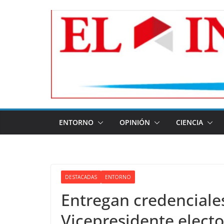
Skip
to
content
ENTORNO
OPINIÓN
CIENCIA
DESTACADAS
ENTORNO
Entregan credenciales
Vicepresidente electo