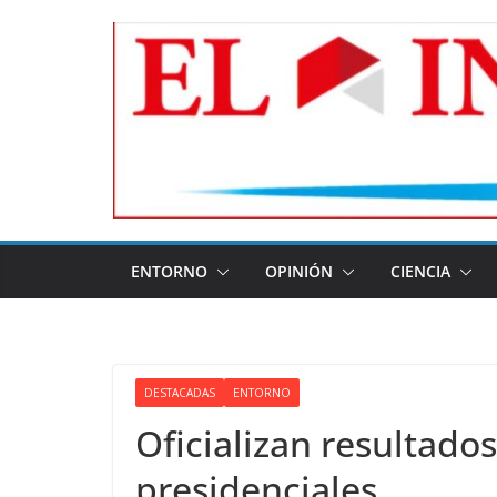
Skip
to
content
ENTORNO
OPINIÓN
CIENCIA
DESTACADAS
ENTORNO
Oficializan resultado
presidenciales