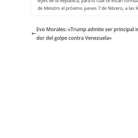
leyes de la República, para lo cual se están formu
de Ministro el próximo jueves 7 de febrero, a las 
Evo Morales: «Trump admite ser principal i
dor del golpe contra Venezuela»