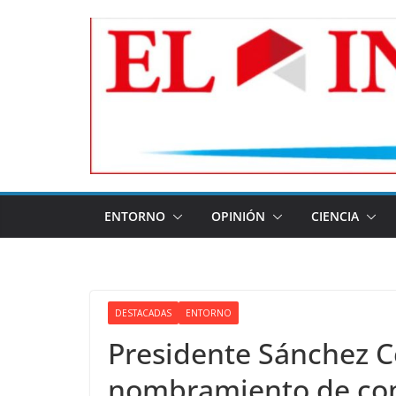
Skip
to
content
ENTORNO
OPINIÓN
CIENCIA
DESTACADAS
ENTORNO
Presidente Sánchez C
nombramiento de com