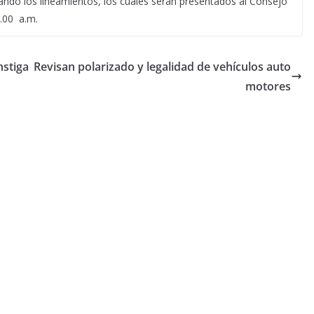
lando los lineamientos, los cuales serán presentados al Consejo
9.00 a.m.
nstiga
Revisan polarizado y legalidad de vehículos auto
motores