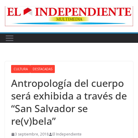
Skip
to
content
CULTURA
DESTACADAS
Antropología del cuerpo
será exhibida a través de
“San Salvador se
re(v)bela”
3 septiembre, 2018
El Independiente