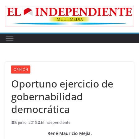
Skip
to
content
OPINIÓN
Oportuno ejercicio de
gobernabilidad
democrática
6 junio, 2018
El Independiente
René Mauricio Mejía.