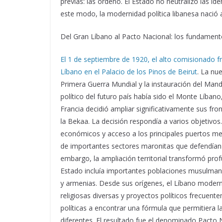
previas: las ordenó. El Estado no neutralizó las id
este modo, la modernidad política libanesa nació
Del Gran Líbano al Pacto Nacional: los fundament
El 1 de septiembre de 1920, el alto comisionado f
Líbano en el Palacio de los Pinos de Beirut
. La nu
Primera Guerra Mundial y la instauración del Manda
político del futuro país había sido el Monte Líb
Francia decidió ampliar significativamente sus front
la Bekaa. La decisión respondía a varios objetivo
económicos y acceso a los principales puertos med
de importantes sectores maronitas que defendían la
embargo, la ampliación territorial transformó pr
Estado incluía importantes poblaciones musulman
y armenias. Desde sus orígenes, el Líbano moder
religiosas diversas y proyectos políticos frecuen
políticas a encontrar una fórmula que permitiera 
diferentes. El resultado fue el denominado Pacto 