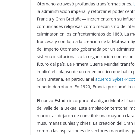
Otomano atravesó profundas transformaciones.
la administración imperial y reforzar el poder cen
Francia y Gran Bretaña— incrementaron su influen
comunidades religiosas como mecanismo de interve
culminaron en los enfrentamientos de 1860. La mas
francesa y condujo a la creación de la Mutasarri
del Imperio Otomano gobernada por un administra
sistema institucionalizó la organización confesiona
futuro del país. La Primera Guerra Mundial trans
implicó el colapso de un orden político que había
Gran Bretaña, en particular el
acuerdo Sykes-Pico
imperio derrotado. En 1920, Francia proclamó la c
El nuevo Estado incorporó al antiguo Monte Líbano
del valle de la Bekaa. Esta ampliación territorial
maronitas dejaron de constituir una mayoría clara
musulmanas suníes y chiíes. La creación del Gran 
como a las aspiraciones de sectores maronitas que