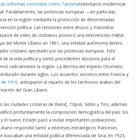
Las reformas conocidas como Tanzimat
intentaron modernizar
tral. Paralelamente, las potencias europeas —en particular,
cia en la región mediante la protección de determinadas
nción política. Las tensiones entre drusos y maronitas
acre de miles de cristianos provocó una intervención militar
fiyya del Monte Líbano en 1861, una entidad autónoma dentro
dor cristiano aprobado por las potencias europeas. Este
l de la vida política y sentó precedentes decisivos para el
formó radicalmente la región. La derrota del Imperio Otomano
 perdurado durante siglos. Los acuerdos secretos entre Francia y
t de 1916
, anticiparon el reparto de los territorios árabes del
reación del Gran Líbano.
 las ciudades costeras de Beirut, Trípoli, Sidón y Tiro, además
 modificó profundamente la composición demográfica del país: los
 y el nuevo Estado pasó a incluir importantes poblaciones
Líbano respondió tanto a intereses estratégicos franceses
 buscaban una entidad política diferenciada de Siria. En 1923,