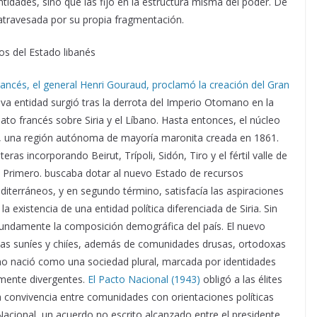
entidades, sino que las fijó en la estructura misma del poder. De
 atravesada por su propia fragmentación.
os del Estado libanés
rancés, el general Henri Gouraud, proclamó la creación del Gran
eva entidad surgió tras la derrota del Imperio Otomano en la
to francés sobre Siria y el Líbano. Hasta entonces, el núcleo
ano, una región autónoma de mayoría maronita creada en 1861.
eras incorporando Beirut, Trípoli, Sidón, Tiro y el fértil valle de
s. Primero. buscaba dotar al nuevo Estado de recursos
iterráneos, y en segundo término, satisfacía las aspiraciones
 existencia de una entidad política diferenciada de Siria. Sin
ofundamente la composición demográfica del país. El nuevo
as suníes y chiíes, además de comunidades drusas, ortodoxas
no nació como una sociedad plural, marcada por identidades
temente divergentes.
El Pacto Nacional (1943)
obligó a las élites
la convivencia entre comunidades con orientaciones políticas
Nacional, un acuerdo no escrito alcanzado entre el presidente