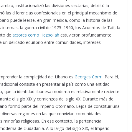
 cambio, institucionalizó las divisiones sectarias, debilitó la
ó las diferencias confesionales en el principal mecanismo de
bano puede leerse, en gran medida, como la historia de las
nternas, la guerra civil de 1975–1990, los Acuerdos de Taif, la
ento de
actores como Hezbollah
estuvieron profundamente
e un delicado equilibrio entre comunidades, intereses
mprender la complejidad del Líbano es
Georges Corm
. Para él,
 tradicional consiste en presentar al país como una entidad
io, que la identidad libanesa moderna es relativamente reciente
urante el siglo XIX y comienzos del siglo XX. Durante más de
Líbano formó parte del Imperio Otomano. Lejos de constituir una
r diversas regiones en las que convivían comunidades
s minorías religiosas. En ese contexto, la pertenencia
oderna de ciudadanía. A lo largo del siglo XIX, el Imperio