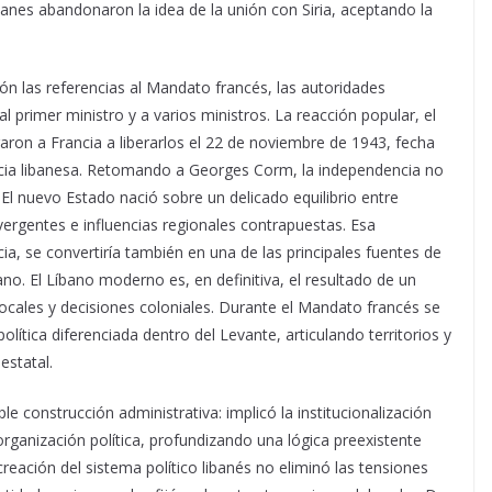
anes abandonaron la idea de la unión con Siria, aceptando la
ón las referencias al Mandato francés, las autoridades
l primer ministro y a varios ministros. La reacción popular, el
garon a Francia a liberarlos el 22 de noviembre de 1943, fecha
cia libanesa. Retomando a Georges Corm, la independencia no
. El nuevo Estado nació sobre un delicado equilibrio entre
vergentes e influencias regionales contrapuestas. Esa
ia, se convertiría también en una de las principales fuentes de
ano. El Líbano moderno es, en definitiva, el resultado de un
ocales y decisiones coloniales. Durante el Mandato francés se
lítica diferenciada dentro del Levante, articulando territorios y
estatal.
construcción administrativa: implicó la institucionalización
organización política, profundizando una lógica preexistente
creación del sistema político libanés no eliminó las tensiones