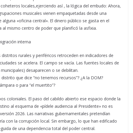
s coheteros locales,ejerciendo así , la lógica del embudo: Ahora,
s agrupaciones musicales vienen empaquetadas desde una
alguna «oficina central». El dinero público se gasta en el
sa al mismo centro de poder que planificó la asfixia.
igración interna
 distritos rurales y periféricos retroceden en indicadores de
 ciudades se acelera. El campo se vacía. Las fuentes locales de
 municipales) desaparecen o se debilitan.
de distrito que dice “no tenemos recursos”? ¿A la DOM?
ámpara o para “el muertito”?
os coloniales. El paso del cabildo abierto ese espacio donde la
stino al esquema de «pídele audiencia al Presidente» no es
en versión 2026. Las narrativas gubernamentales pretendían
ría con la corrupción local. Sin embargo, lo que han edificado
seguida de una dependencia total del poder central.