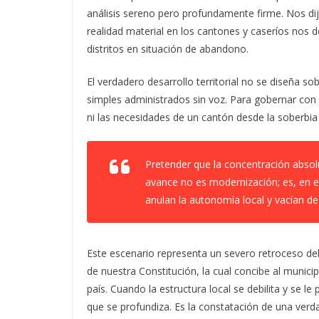
análisis sereno pero profundamente firme. Nos dijer
realidad material en los cantones y caseríos nos d
distritos en situación de abandono.
El verdadero desarrollo territorial no se diseña
simples administrados sin voz. Para gobernar con j
ni las necesidades de un cantón desde la soberbia 
Pretender que la concentración absol
avance no es modernización; es, en el
anulan la autonomía local y vacían de
Este escenario representa un severo retroceso del
de nuestra Constitución, la cual concibe al municip
país. Cuando la estructura local se debilita y se le
que se profundiza. Es la constatación de una verdad