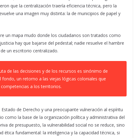
on que la centralización traería eficiencia técnica, pero la
evuelve una imagen muy distinta: la de municipios de papel y
 sobre un mapa mudo donde los ciudadanos son tratados como
usticia hay que bajarse del pedestal; nadie resuelve el hambre
de un escritorio centralizado.
uta de las decisiones y de los recursos es sinónimo de
 fondo, un retorno a las viejas lógicas coloniales que
 competencias a los territorios.
 Estado de Derecho y una preocupante vulneración al espíritu
io como la base de la organización política y administrativa del
 priva de presupuesto, la vulnerabilidad social no se reduce, sino
 ética fundamental: la inteligencia y la capacidad técnica, si