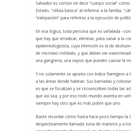
Salvador es común oír decir “cuerpo social” como
Estado, “célula básica” al referirse a la familia, “cá
“extirpación” para referirse a la ejecución de polític
En esa lógica, toda persona que es señalada –con 
que hay que erradicar, eliminar, para sanar a la c
epidemiologicista, cuya intención es la de deshuma
de microbio mórbido, y que deben ser extermina
una gangrena, una sepsis que pueden causar la mu
Y no solamente se apunta con índice flamígero a l
a las áreas donde habitan. Sus barriadas y coloni
es que se focalizan y se circunscriben todas las ac
que así sea, y por eso todo mundo asienta en se
siempre hay otro que es más pobre que uno.
Baste recordar cómo hasta hace poco tiempo la Co
despectivamente llamada zona de mareros y a tod