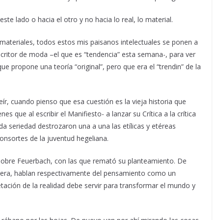
ste lado o hacia el otro y no hacia lo real, lo material.
es materiales, todos estos mis paisanos intelectuales se ponen a
escritor de moda –el que es “tendencia” esta semana-, para ver
 que propone una teoría “original”, pero que era el “trendin” de la
ír, cuando pienso que esa cuestión es la vieja historia que
 que al escribir el Manifiesto- a lanzar su Crítica a la crítica
a seriedad destrozaron una a una las etílicas y etéreas
nsortes de la juventud hegeliana.
 sobre Feuerbach, con las que remató su planteamiento. De
imera, hablan respectivamente del pensamiento como un
etación de la realidad debe servir para transformar el mundo y