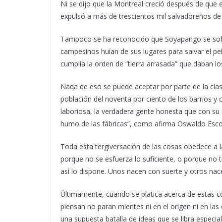
Ni se dijo que la Montreal creció después de que
expulsó a más de trescientos mil salvadoreños de s
Tampoco se ha reconocido que Soyapango se sobr
campesinos huían de sus lugares para salvar el p
cumplía la orden de “tierra arrasada” que daban lo
Nada de eso se puede aceptar por parte de la cla
población del noventa por ciento de los barrios y
laboriosa, la verdadera gente honesta que con su e
humo de las fábricas”, como afirma Oswaldo Escob
Toda esta tergiversación de las cosas obedece a l
porque no se esfuerza lo suficiente, o porque no 
así lo dispone. Unos nacen con suerte y otros nacen
Últimamente, cuando se platica acerca de estas co
piensan no paran mientes ni en el origen ni en l
una supuesta batalla de ideas que se libra especia