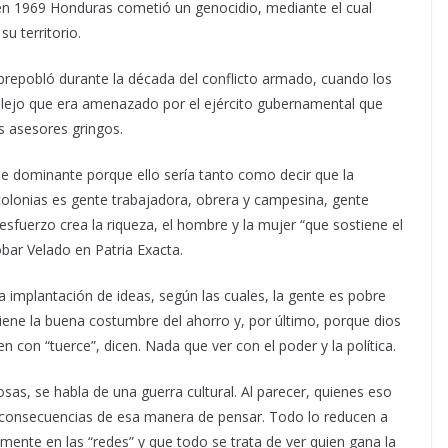
 en 1969 Honduras cometió un genocidio, mediante el cual
u territorio.
epobló durante la década del conflicto armado, cuando los
ellejo que era amenazado por el ejército gubernamental que
s asesores gringos.
se dominante porque ello sería tanto como decir que la
 colonias es gente trabajadora, obrera y campesina, gente
sfuerzo crea la riqueza, el hombre y la mujer “que sostiene el
ar Velado en Patria Exacta.
a implantación de ideas, según las cuales, la gente es pobre
tiene la buena costumbre del ahorro y, por último, porque dios
 con “tuerce”, dicen. Nada que ver con el poder y la política.
sas, se habla de una guerra cultural. Al parecer, quienes eso
as consecuencias de esa manera de pensar. Todo lo reducen a
lmente en las “redes” y que todo se trata de ver quien gana la