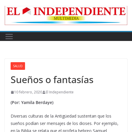
Skip
to
content
SALUD
Sueños o fantasías
10 febrero, 2020
El Independiente
(Por: Yamila Berdaye)
Diversas culturas de la Antigüedad sustentan que los
sueños podían ser mensajes de los dioses.
Por ejemplo,
en la Biblia se relata que el profeta hebreo Samuel