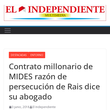
Skip
to
content
DESTACADAS
ENTORNO
Contrato millonario de
MIDES razón de
persecución de Rais dice
su abogado
3 junio, 2018
El Independiente